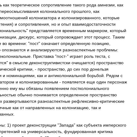
ь
как
теоретическое
сопротивление
такого
рода
амнезии
,
как
переосмысливания
колониального
прошлого
,
как
имоотношений
колонизатора
и
колонизированного
,
которые
етения
)
и
сопротивления
,
но
и
опыт
взаимодостаточности
лониальность
"
представляется
временным
маркером
,
который
низации
,
дискурс
,
который
сопровождает
этот
процесс
.
Таким
е
во
времени:
"
пост
"
означает
определенную
позицию
,
о
опознаются
и
анализируются
разноаспектные
проблемы:
еколониальные
.
Приставка
"
пост
-"
играет
роль
теста
,
с
тся
"
в
смысле
деконструктивистски
очищается
)
пространство
тической
критики
, -
пространство
,
до
сих
пор
донельзя
и
и
номинациями
,
как
и
антиколониальной
борьбой
.
Рядом
с
затором
и
колонизированным
-
появляется
еще
один
персонаж
енно
ему
мы
обязаны
появлением
постколониального
ьностью
обычно
понимается
определенное
пространство
х
развертываются
разноаспектные
рефлексивно
-
критические
ичные
как
от
направленных
на
колонизацию
,
так
и
ванных
.
ны:
1
)
проект
деконструкции
"
Запада
"
как
субъекта
имперского
претензий
на
универсальность
,
фундированная
критика