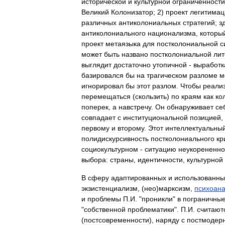
исторической
и
культурной
ограниченности
Великий
Колонизатор
;
2
)
проект
легитимац
различных
антиколониальных
стратегий
;
з
антиколониального
национализма
,
которы
проект
метаязыка
для
постколониальной
с
может
быть
названо
постколониальной
лит
выглядит
достаточно
утопичной
-
выработк
базировался
бы
на
трагическом
разломе
м
игнорировал
бы
этот
разлом
.
Чтобы
реали
перемещаться
(
скользить
)
по
краям
как
ко
поперек
,
а
навстречу
.
Он
обнаруживает
се
совпадает
с
институциональной
позицией
,
первому
и
второму
.
Этот
интеллектуальны
полидискурсивность
постколониального
кр
социокультурном
-
ситуацию
неукорененно
выбора:
страны
,
идентичности
,
культурной
В
сферу
адаптированных
и
использованны
экзистенциализм
, (
нео
)
марксизм
,
психоан
и
проблемы
П
.
И
. "
проникли
"
в
пограничны
"
собственной
проблематики
".
П
.
И
.
считают
(
постсовременности
),
наряду
с
постмодер