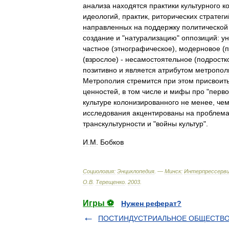
анализа
находятся
практики
культурного
к
идеологий
,
практик
,
риторических
стратеги
направленных
на
поддержку
политической
создание
и
"
натурализацию
"
оппозиций:
у
частное
(
этнографическое
),
модерновое
(
п
(
взрослое
) -
несамостоятельное
(
подростк
позитивно
и
является
атрибутом
метропол
Метрополия
стремится
при
этом
присвоит
ценностей
,
в
том
числе
и
мифы
про
"
перво
культуре
колонизированного
не
менее
,
че
исследования
акцентированы
на
проблема
транскультурности
и
"
войны
культур
".
И
.
М
.
Бобков
Социология:
Энциклопедия
. —
Минск:
Интерпрессерв
О
.
В
.
Терещенко
.
2003
.
Игры ⚽
Нужен реферат?
ПОСТИНДУСТРИАЛЬНОЕ ОБЩЕСТВ