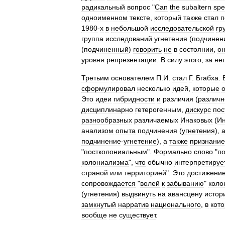
радикальный
вопрос
"
Can
the
subaltern
spe
одноименном
тексте
,
который
также
стал
п
1980
-
х
в
небольшой
исследовательской
гр
группа
исследований
угнетения
(
подчинен
(
подчиненный
)
говорить
не
в
состоянии
,
о
уровня
репрезентации
.
В
силу
этого
,
за
не
Третьим
основателем
П
.
И
.
стал
Г
.
Бгабха
.
сформулировал
несколько
идей
,
которые
Это
идеи
гибридности
и
различия
(
различн
дисциплинарно
гетерогенным
,
дискурс
пос
разнообразных
различаемых
Инаковых
(
И
анализом
опыта
подчинения
(
угнетения
),
подчинение
-
угнетение
),
а
также
признани
"
постколониальным
".
Формально
слово
"
п
колониализма
",
что
обычно
интерпретируе
страной
или
территорией
".
Это
достижени
сопровождается
"
волей
к
забыванию
"
коло
(
угнетения
)
выдвинуть
на
авансцену
истор
замкнутый
нарратив
национального
,
в
кот
вообще
не
существует
.