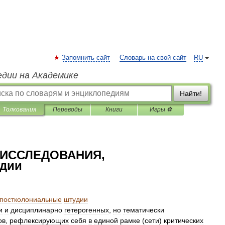
Запомнить сайт
Словарь на свой сайт
RU
едии на Академике
Найти!
Толкования
Переводы
Книги
Игры ⚽
ИССЛЕДОВАНИЯ,
удии
постколониальные
штудии
и
и
дисциплинарно
гетерогенных
,
но
тематически
ов
,
рефлексирующих
себя
в
единой
рамке
(
сети
)
критических