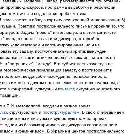
"
западных
"
моделей
; "
Запад
"
рассматривается
при
этом
как
ии
противо
-
дискурсов
,
программа
выработки
и
рефлексии
десь
тематически
выделяется
проблематика
й
вписывается
в
общую
картину
асинхронной
модернизации
;
3
)
итуации
.
Практики
постколониального
письма
породили
то
,
что
ературой
.
Задача
"
нового
"
интеллектуала
в
этом
контексте
а
"
неподеленного
"
языка
или
дискурса
,
который
не
ежду
колонизатором
и
колонизированным
,
но
и
не
зовать
эту
задачу
,
постколониальный
критик
вынужден
лониальных
,
так
и
антиколониальных
текстов
,
читать
их
не
бя
в
"
пограничье
", "
между
".
Его
субъектность
зачастую
не
а
географическая
локализация
зачастую
противоречит
и
й
протеизм
,
везде
-
себя
-
нахождение
,
полифоничность
,
итика
имеет
на
другом
полюсе
-
уже
не
интеллектуальном
,
а
сти
в
конкретный
культурный
контекст
,
ситуацию
конкретного
традиции
.
х
в
П
.
И
.
методологий
входили
в
разное
время
ализ
,
структурализм
и
постструктурализм
.
В
свою
очередь
идеи
е
дисциплины
и
дискурсы
и
существуют
там
на
правах
ся
одним
из
базовых
критических
дискурсов
современности
низмом
и
феминизмом
.
В
Украине
в
центре
постколониального