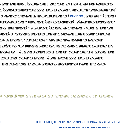
олониализма
.
Последний
понимается
при
этом
как
комплекс
й
(
обеспечиваемых
соответствующей
институционализацией
),
и
экономической
власти
-
гегемонии
(
термин
Грамши
- )
через
ниверсальное
-
местное
(
как
локальное
),
общечеловеческое
-
ерспективное
) -
отсталое
(
внеисторическое
),
ответственное
овое
),
в
которых
первый
термин
каждой
пары
оценивается
ии
,
а
второй
-
негативно
-
как
принадлежащий
колонии
.
ь
себе
то
,
что
высоко
ценится
по
мировой
шкале
культурных
родство
".
В
то
же
время
культурный
колониализм
свойствен
м
культуре
колонизатора
.
В
Беларуси
соответствующие
тике
маргинальности
,
репрессированной
идентичности
,
ис
;
Книжный
Дом
.
А
.
А
.
Грицанов
,
В
.
Л
.
Абушенко
,
Г
.
М
.
Евелькин
,
Г
.
Н
.
Соколова
,
О
ПОСТМОДЕРНИЗМ ИЛИ ЛОГИКА КУЛЬТУРЫ