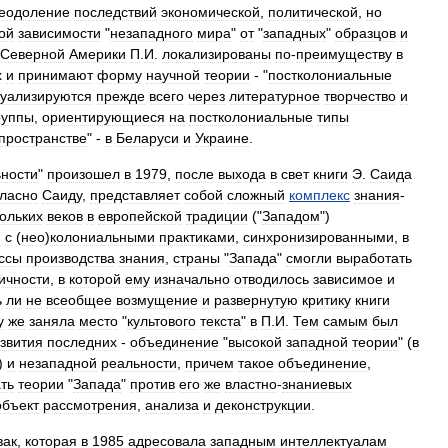
еодоление
последствий
экономической
,
политической
,
но
ой
зависимости
"
незападного
мира
"
от
"
западных
"
образцов
и
Северной
Америки
П
.
И
.
локализированы
по
-
преимуществу
в
х
и
принимают
форму
научной
теории
- "
постколониальные
туализируются
прежде
всего
через
литературное
творчество
и
руппы
,
ориентирующиеся
на
постколониальные
типы
пространстве
" -
в
Беларуси
и
Украине
.
ьности
"
произошел
в
1979
,
после
выхода
в
свет
книги
Э
.
Саида
гласно
Саиду
,
представляет
собой
сложный
комплекс
знания
-
ольких
веков
в
европейской
традиции
("
Западом
")
й
с
(
нео
)
колониальными
практиками
,
синхронизированными
,
в
ссы
производства
знания
,
страны
"
Запада
"
смогли
выработать
ичности
,
в
которой
ему
изначально
отводилось
зависимое
и
ь
ли
не
всеобщее
возмущение
и
развернутую
критику
книги
у
же
заняла
место
"
культового
текста
"
в
П
.
И
.
Тем
самым
был
звития
последних
-
объединение
"
высокой
западной
теории
" (
в
)
и
незападной
реальности
,
причем
такое
объединение
,
ть
теории
"
Запада
"
против
его
же
властно
-
знаниевых
объект
рассмотрения
,
анализа
и
деконструкции
.
вак
,
которая
в
1985
адресовала
западным
интеллектуалам