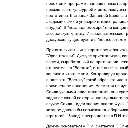
проектов
и
программ
,
направленных
на
пр
прежде
всего
культурной
и
интеллектуальн
прототипов
.
В
странах
Западной
Европы
и
академических
и
университетских
граница
штудии
".
В
"
незападном
мире
"
они
концеп
эссеистскую
критику
.
Исследовательские
г
дискурсов
,
существуют
и
в
"
постсоветском
Принято
считать
,
что
"
взрыв
постколониал
"
Ориентализм
".
Дискурс
ориентализма
,
со
власти
,
выработанный
на
протяжении
неск
относительно
"
Востока
",
и
тесно
связанны
конечном
итоге
,
с
ним
.
Контролируя
проце
и
навязать
"
Востоку
"
такой
образ
его
идент
подчиненное
положение
.
Несмотря
на
чут
Саида
учеными
-
ориенталистами
,
она
сраз
задан
основной
вектор
концептуального
ра
случае
Саида
-
идеи
знания
-
власти
Фуко
- 
которое
давало
бы
возможность
оборачива
стратегий
. "
Запад
"
превращается
в
П
.
И
.
в
Другим
основателем
П
.
И
.
считается
Г
.
Спи