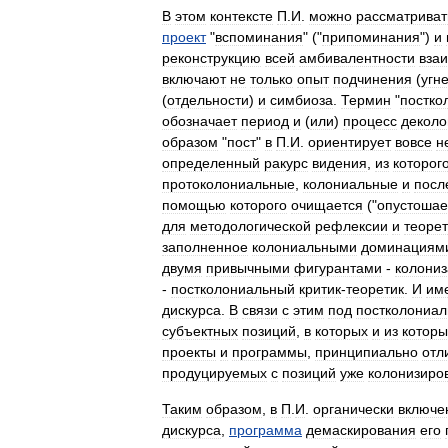
В
этом
контексте
П
.
И
.
можно
рассматриват
проект
"
вспоминания
" ("
припоминания
")
и
реконструкцию
всей
амбивалентности
вза
включают
не
только
опыт
подчинения
(
угн
(
отдельности
)
и
симбиоза
.
Термин
"
постко
обозначает
период
и
(
или
)
процесс
деколо
образом
"
пост
"
в
П
.
И
.
ориентирует
вовсе
н
определенный
ракурс
видения
,
из
которог
протоколониальные
,
колониальные
и
посл
помощью
которого
очищается
("
опустошае
для
методологической
рефлексии
и
теоре
заполненное
колониальными
доминациям
двумя
привычными
фигурантами
-
колони
-
постколониальный
критик
-
теоретик
.
И
им
дискурса
.
В
связи
с
этим
под
постколониал
субъектных
позиций
,
в
которых
и
из
которы
проекты
и
программы
,
принципиально
отл
продуцируемых
с
позиций
уже
колонизиро
Таким
образом
,
в
П
.
И
.
органически
включе
дискурса
,
программа
демаскирования
его