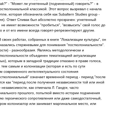
ak
?" - "
Может
ли
угнетенный
(
подчиненный
)
говорить
?" -
в
остколониальной
классикой
.
Этот
вопрос
вызревал
с
начала
уппе
,
которая
обозначила
себя
как
Subaltern
Studies
group
-
ия
).
Ответ
Спивак
был
абсолютно
прозрачен:
угнетенный
н
не
имеет
возможности
"
пробиться
", "
возвысить
"
свой
голос
до
го
и
от
его
имени
всегда
говорят
-
репрезентируют
другие
.
В
своих
работах
,
собранных
в
книге
"
Локализации
культуры
",
он
оказались
стержневыми
для
понимания
"
постколониальности
".
ости
) -
разнообразия
.
Являясь
методологически
и
тколониальности
объединен
тематизацией
актуализации
ных
),
которым
в
западной
традиции
отказано
в
праве
голоса
,
а
тем
самым
и
колонизации
(
которая
и
есть
по
сути
ем
современного
интеллектуального
состояния
остколониальный
"
означает
временной
период
-
период
"
после
тся
как
"
период
после
получения
независимости
той
или
иной
е
независимости
,
как
отмечала
Л
.
Гандги
,
часто
ниального
прошлого
,
попыткой
вместо
истории
подчинения
ию
героического
сопротивления
или
даже
самодостаточный
,
ором
колонизатор
или
занимает
маргинальное
место
,
или